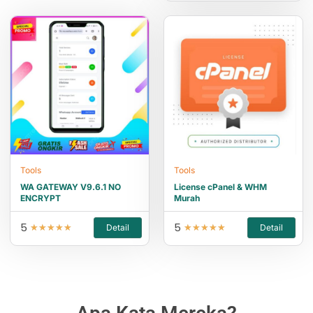
Tools
Tools
WA GATEWAY V9.6.1 NO
License cPanel & WHM
ENCRYPT
Murah
5
5
Detail
Detail
★
★
★
★
★
★
★
★
★
★