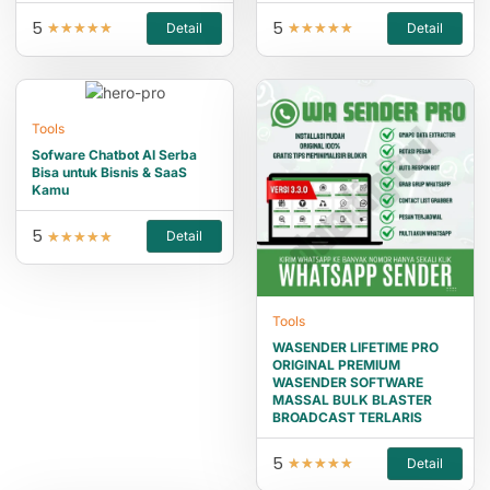
5
5
Detail
Detail
★
★
★
★
★
★
★
★
★
★
Tools
Sofware Chatbot AI Serba
Bisa untuk Bisnis & SaaS
Kamu
5
Detail
★
★
★
★
★
Tools
WASENDER LIFETIME PRO
ORIGINAL PREMIUM
WASENDER SOFTWARE
MASSAL BULK BLASTER
BROADCAST TERLARIS
5
Detail
★
★
★
★
★