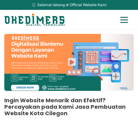
Selamat datang di Official Website Kami
Jasa Adverti
Jasa Kami Lainya
Hosting & Domain Murah
Sosial Media Ma
Jasa Website Top Up
TikTok Downlo
Ingin Website Menarik dan Efektif?
Percayakan pada Kami Jasa Pembuatan
Website Kota Cilegon