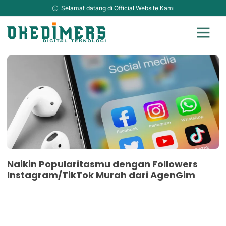
Selamat datang di Official Website Kami
Jasa Adverti
Jasa Kami Lainya
Hosting & Domain Murah
Sosial Media Ma
Jasa Website Top Up
TikTok Downlo
Naikin Popularitasmu dengan Followers
Instagram/TikTok Murah dari AgenGim