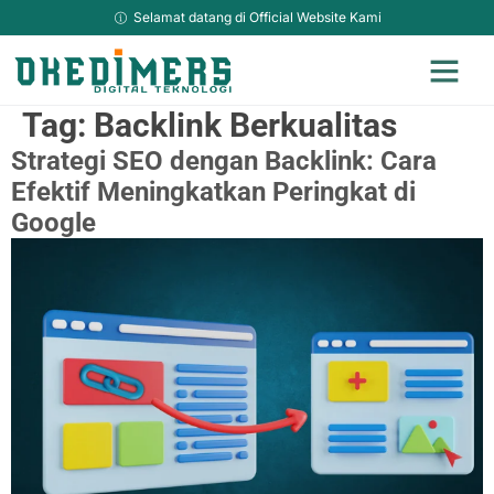
Selamat datang di Official Website Kami
Jasa Adverti
Jasa Kami Lainya
Hosting & Domain Murah
Sosial Media Ma
Jasa Website Top Up
TikTok Downlo
Tag:
Backlink Berkualitas
Strategi SEO dengan Backlink: Cara
Efektif Meningkatkan Peringkat di
Google