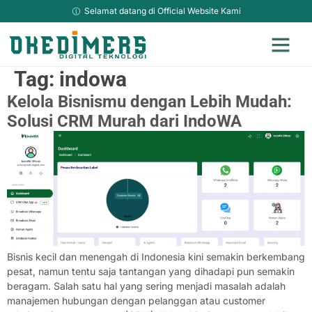
Selamat datang di Official Website Kami
Jasa Adverti
Jasa Kami Lainya
Hosting & Domain Murah
Sosial Media Ma
Jasa Website Top Up
TikTok Downlo
Tag:
indowa
Kelola Bisnismu dengan Lebih Mudah:
Solusi CRM Murah dari IndoWA
Bisnis kecil dan menengah di Indonesia kini semakin berkembang
pesat, namun tentu saja tantangan yang dihadapi pun semakin
beragam. Salah satu hal yang sering menjadi masalah adalah
manajemen hubungan dengan pelanggan atau customer