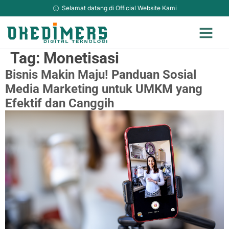
Selamat datang di Official Website Kami
Jasa Adverti
Jasa Kami Lainya
Hosting & Domain Murah
Sosial Media Ma
Jasa Website Top Up
TikTok Downlo
Tag:
Monetisasi
Bisnis Makin Maju! Panduan Sosial
Media Marketing untuk UMKM yang
Efektif dan Canggih