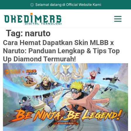
Selamat datang di Official Website Kami
Jasa Adverti
Jasa Kami Lainya
Hosting & Domain Murah
Sosial Media Ma
Jasa Website Top Up
TikTok Downlo
Tag:
naruto
Cara Hemat Dapatkan Skin MLBB x
Naruto: Panduan Lengkap & Tips Top
Up Diamond Termurah!