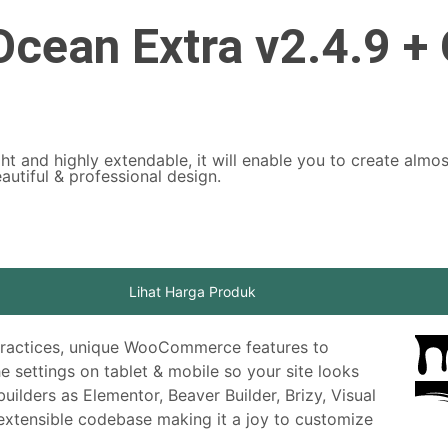
ean Extra v2.4.9 +
t and highly extendable, it will enable you to create almos
tiful & professional design.
Lihat Harga Produk
O practices, unique WooCommerce features to
 settings on tablet & mobile so your site looks
lders as Elementor, Beaver Builder, Brizy, Visual
 extensible codebase making it a joy to customize