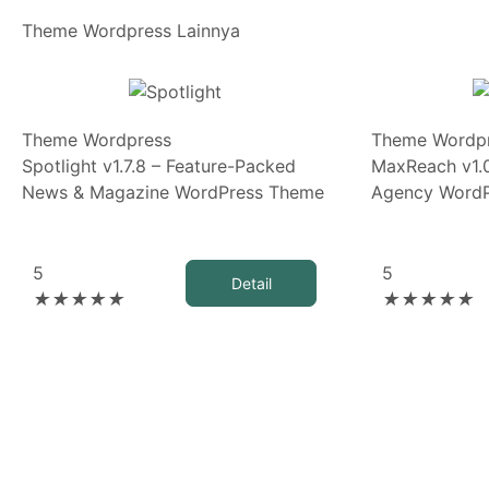
Theme Wordpress
Lainnya
Theme Wordpress
Theme Wordp
Spotlight v1.7.8 – Feature-Packed
MaxReach v1.0
News & Magazine WordPress Theme
Agency Word
5
5
Detail
★
★
★
★
★
★
★
★
★
★